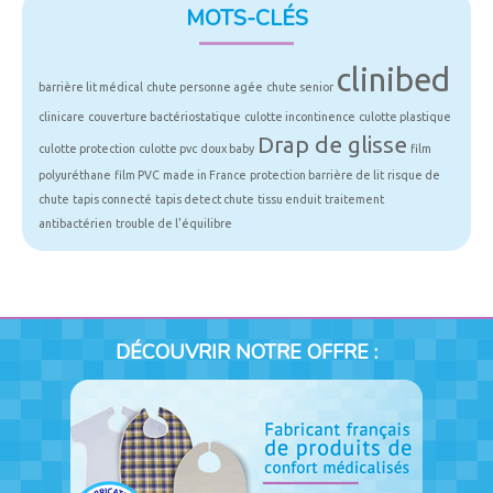
MOTS-CLÉS
clinibed
barrière lit médical
chute personne agée
chute senior
clinicare
couverture bactériostatique
culotte incontinence
culotte plastique
Drap de glisse
culotte protection
culotte pvc
doux baby
film
polyuréthane
film PVC
made in France
protection barrière de lit
risque de
chute
tapis connecté
tapis detect chute
tissu enduit
traitement
antibactérien
trouble de l'équilibre
DÉCOUVRIR NOTRE OFFRE :