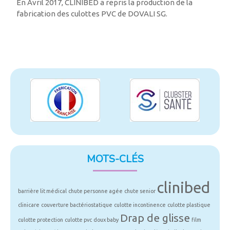
En Avril 2017, CLINIBED a repris la production de la
fabrication des culottes PVC de DOVALI SG.
MOTS-CLÉS
clinibed
barrière lit médical
chute personne agée
chute senior
clinicare
couverture bactériostatique
culotte incontinence
culotte plastique
Drap de glisse
culotte protection
culotte pvc
doux baby
film