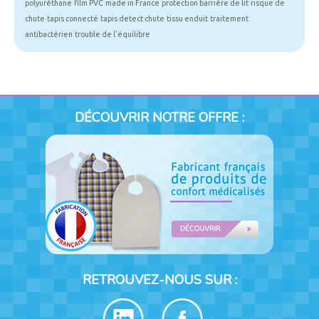
polyuréthane
film PVC
made in France
protection barrière de lit
risque de
chute
tapis connecté
tapis detect chute
tissu enduit
traitement
antibactérien
trouble de l'équilibre
DÉCOUVRIR NOTRE OFFRE :
RETROUVEZ-NOUS SUR :