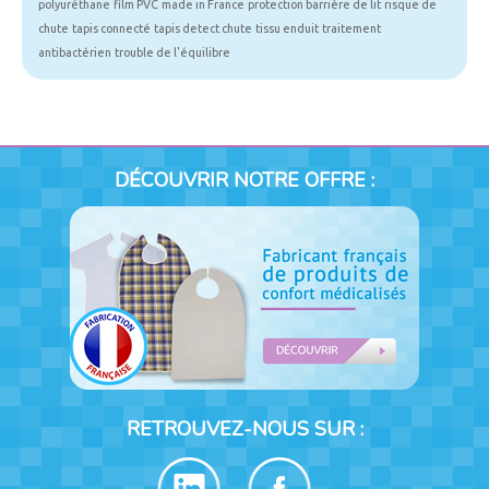
polyuréthane
film PVC
made in France
protection barrière de lit
risque de
chute
tapis connecté
tapis detect chute
tissu enduit
traitement
antibactérien
trouble de l'équilibre
DÉCOUVRIR NOTRE OFFRE :
RETROUVEZ-NOUS SUR :