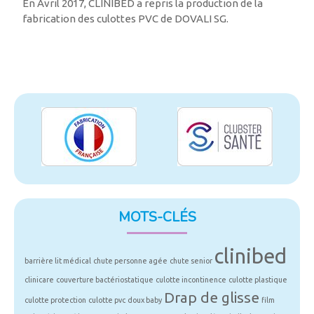
En Avril 2017, CLINIBED a repris la production de la
fabrication des culottes PVC de DOVALI SG.
MOTS-CLÉS
clinibed
barrière lit médical
chute personne agée
chute senior
clinicare
couverture bactériostatique
culotte incontinence
culotte plastique
Drap de glisse
culotte protection
culotte pvc
doux baby
film