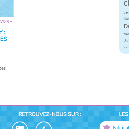
c
bac
pla
AVOIR +
D
 :
mad
ES
chu
tra
tes
RETROUVEZ-NOUS SUR :
LES
Fabrica