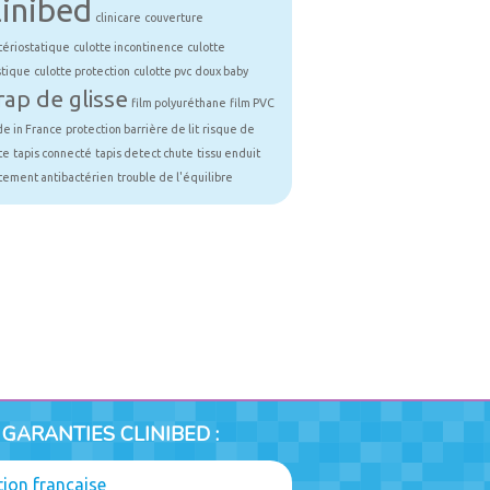
linibed
clinicare
couverture
tériostatique
culotte incontinence
culotte
stique
culotte protection
culotte pvc
doux baby
rap de glisse
film polyuréthane
film PVC
e in France
protection barrière de lit
risque de
te
tapis connecté
tapis detect chute
tissu enduit
itement antibactérien
trouble de l'équilibre
 GARANTIES CLINIBED :
tion française