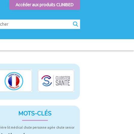
Accéder aux produits CLINIBED
MOTS-CLÉS
rière lit médical
chute personne agée
chute senior