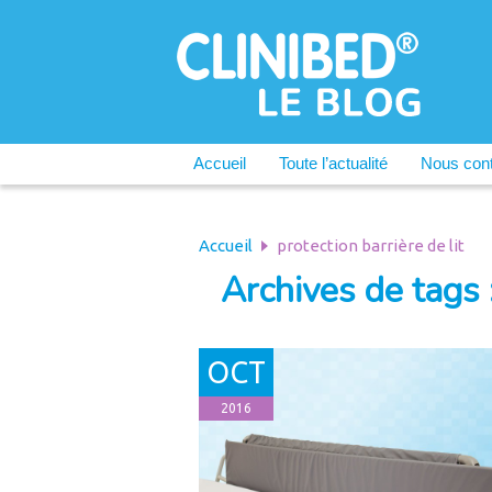
Accueil
Toute l’actualité
Nous cont
Accueil
protection barrière de lit
Archives de tags :
OCT
2016