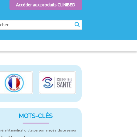
Accéder aux produits CLINIBED
MOTS-CLÉS
rière lit médical
chute personne agée
chute senior