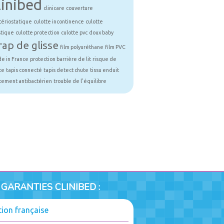
linibed
clinicare
couverture
tériostatique
culotte incontinence
culotte
stique
culotte protection
culotte pvc
doux baby
rap de glisse
film polyuréthane
film PVC
e in France
protection barrière de lit
risque de
te
tapis connecté
tapis detect chute
tissu enduit
itement antibactérien
trouble de l'équilibre
 GARANTIES CLINIBED :
tion française