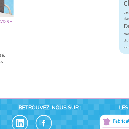
c
bac
pla
AVOIR +
D
E
mad
chu
tra
sé,
ts
RETROUVEZ-NOUS SUR :
LES
Fabrica