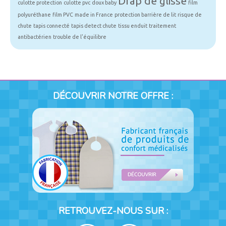
Drap de glisse
culotte protection
culotte pvc
doux baby
film
polyuréthane
film PVC
made in France
protection barrière de lit
risque de
chute
tapis connecté
tapis detect chute
tissu enduit
traitement
antibactérien
trouble de l'équilibre
DÉCOUVRIR NOTRE OFFRE :
RETROUVEZ-NOUS SUR :