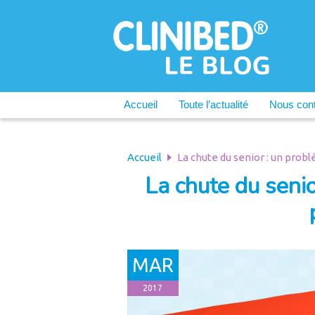
Accueil
Toute l’actualité
Nous cont
Accueil
La chute du senior : un prob
La chute du seni
MAR
2017