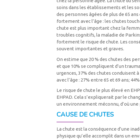
chez la personne âgée. La chute du sen
soins dans les établissements et les so
des personnes âgées de plus de 65 ans
fortement avec l’âge : les chutes touch
chute est plus important chez la femme
troubles cognitifs, la maladie de Park
fortement le risque de chute. Les con
souvent importantes et graves.
On estime que 20 % des chutes des pe
et que 10% se compliquent d’un trauma
urgences, 37% des chutes conduisent à
avec l’âge : 27% entre 65 et 69 ans; 44%
Le risque de chute le plus élevé en E
EHPAD. Cela s’expliquerait par le chang
un environnement méconnu, d’où une p
CAUSE DE CHUTES
La chute est la conséquence d’une inadé
physique qu’elle accomplit dans un env