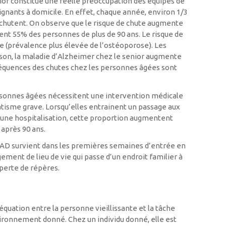
ior constitue une réelle préoccupation des équipes de
ignants à domicile. En effet, chaque année, environ 1/3
 chutent. On observe que le risque de chute augmente
ent 55% des personnes de plus de 90 ans. Le risque de
 (prévalence plus élevée de l’ostéoporose). Les
inson, la maladie d’Alzheimer chez le senior augmente
séquences des chutes chez les personnes âgées sont
rsonnes âgées nécessitent une intervention médicale
tisme grave. Lorsqu’elles entrainent un passage aux
 une hospitalisation, cette proportion augmentent
 après 90 ans.
HPAD survient dans les premières semaines d’entrée en
ement de lieu de vie qui passe d’un endroit familier à
erte de répères.
quation entre la personne vieillissante et la tâche
ironnement donné. Chez un individu donné, elle est