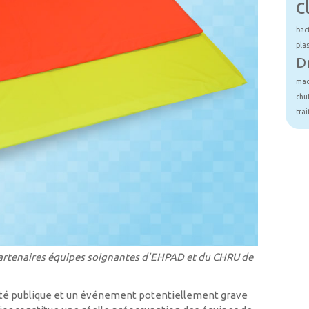
c
bac
pla
D
mad
chu
tra
partenaires équipes soignantes d’EHPAD et du CHRU de
nté publique et un événement potentiellement grave