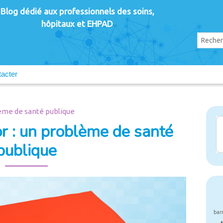
Blog dédié aux professionnels des soins,
hôpitaux et EHPAD
acter
lème de santé publique
or : un problème de santé
publique
bar