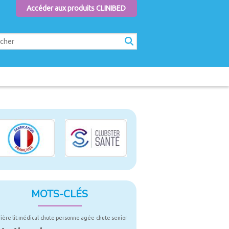
Accéder aux produits CLINIBED
MOTS-CLÉS
rière lit médical
chute personne agée
chute senior