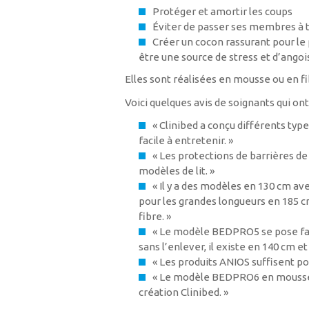
Protéger et amortir les coups
Éviter de passer ses membres à t
Créer un cocon rassurant pour le 
être une source de stress et d’angoi
Elles sont réalisées en mousse ou en fi
Voici quelques avis de soignants qui ont 
« Clinibed a conçu différents type
facile à entretenir. »
« Les protections de barrières de l
modèles de lit. »
« Il y a des modèles en 130 cm av
pour les grandes longueurs en 185 c
fibre. »
« Le modèle BEDPRO5 se pose faci
sans l’enlever, il existe en 140 cm et
« Les produits ANIOS suffisent po
« Le modèle BEDPRO6 en mousse f
création Clinibed. »