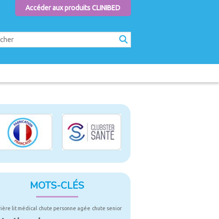
Accéder aux produits CLINIBED
MOTS-CLÉS
rière lit médical
chute personne agée
chute senior