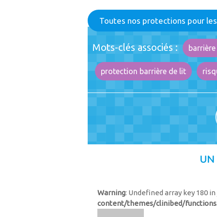
Toutes nos protections pour les 
Mots-clés associés :
barrière
protection barrière de lit
risq
UN
Warning
: Undefined array key 180 in
content/themes/clinibed/functions