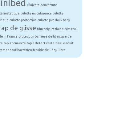
linibed
clinicare
couverture
tériostatique
culotte incontinence
culotte
stique
culotte protection
culotte pvc
doux baby
rap de glisse
film polyuréthane
film PVC
e in France
protection barrière de lit
risque de
te
tapis connecté
tapis detect chute
tissu enduit
itement antibactérien
trouble de l'équilibre