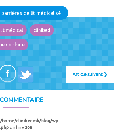
barrières de lit médicalisé
 lit médical
clinibed
ue de chute
Article suivant
❯
 COMMENTAIRE
/home/clinibedmk/blog/wp-
.php
on line
368