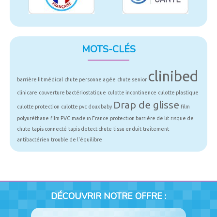
MOTS-CLÉS
clinibed
barrière lit médical
chute personne agée
chute senior
clinicare
couverture bactériostatique
culotte incontinence
culotte plastique
Drap de glisse
culotte protection
culotte pvc
doux baby
film
polyuréthane
film PVC
made in France
protection barrière de lit
risque de
chute
tapis connecté
tapis detect chute
tissu enduit
traitement
antibactérien
trouble de l'équilibre
DÉCOUVRIR NOTRE OFFRE :