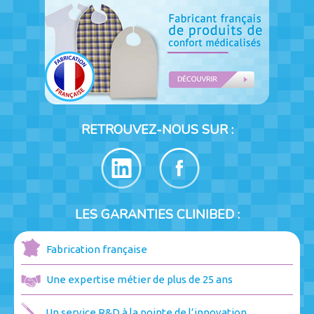
RETROUVEZ-NOUS SUR :
LES GARANTIES CLINIBED :
Fabrication française
Une expertise métier de plus de 25 ans
Un service R&D à la pointe de l’innovation