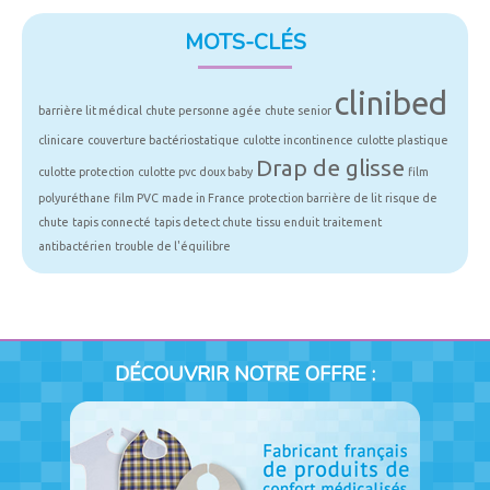
MOTS-CLÉS
clinibed
barrière lit médical
chute personne agée
chute senior
clinicare
couverture bactériostatique
culotte incontinence
culotte plastique
Drap de glisse
culotte protection
culotte pvc
doux baby
film
polyuréthane
film PVC
made in France
protection barrière de lit
risque de
chute
tapis connecté
tapis detect chute
tissu enduit
traitement
antibactérien
trouble de l'équilibre
DÉCOUVRIR NOTRE OFFRE :