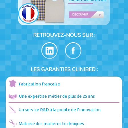
RETROUVEZ-NOUS SUR :
LES GARANTIES CLINIBED :
Fabrication française
Une expertise métier de plus de 25 ans
Un service R&D à la pointe de l’innovation
Maîtrise des matières techniques