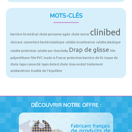
MOTS-CLÉS
clinibed
barrière lit médical
chute personne agée
chute senior
clinicare
couverture bactériostatique
culotte incontinence
culotte plastique
Drap de glisse
culotte protection
culotte pvc
doux baby
film
polyuréthane
film PVC
made in France
protection barrière de lit
risque de
chute
tapis connecté
tapis detect chute
tissu enduit
traitement
antibactérien
trouble de l'équilibre
DÉCOUVRIR NOTRE OFFRE :