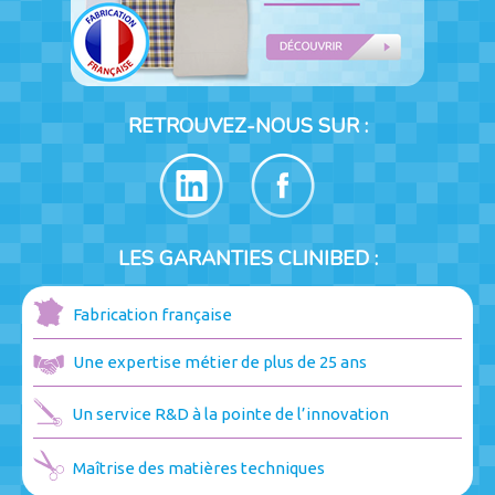
RETROUVEZ-NOUS SUR :
LES GARANTIES CLINIBED :
Fabrication française
Une expertise métier de plus de 25 ans
Un service R&D à la pointe de l’innovation
Maîtrise des matières techniques