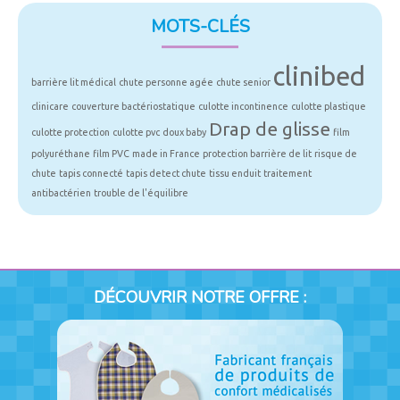
MOTS-CLÉS
clinibed
barrière lit médical
chute personne agée
chute senior
clinicare
couverture bactériostatique
culotte incontinence
culotte plastique
Drap de glisse
culotte protection
culotte pvc
doux baby
film
polyuréthane
film PVC
made in France
protection barrière de lit
risque de
chute
tapis connecté
tapis detect chute
tissu enduit
traitement
antibactérien
trouble de l'équilibre
DÉCOUVRIR NOTRE OFFRE :