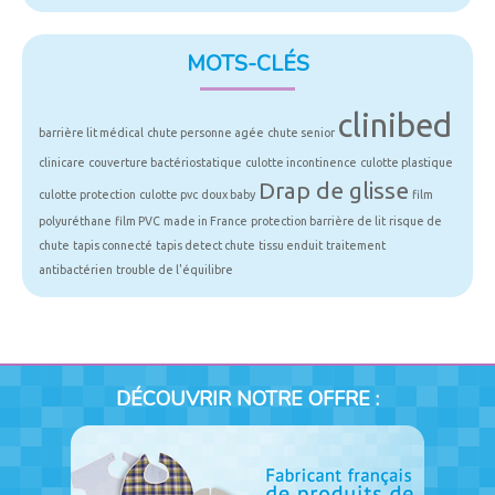
MOTS-CLÉS
clinibed
barrière lit médical
chute personne agée
chute senior
clinicare
couverture bactériostatique
culotte incontinence
culotte plastique
Drap de glisse
culotte protection
culotte pvc
doux baby
film
polyuréthane
film PVC
made in France
protection barrière de lit
risque de
chute
tapis connecté
tapis detect chute
tissu enduit
traitement
antibactérien
trouble de l'équilibre
DÉCOUVRIR NOTRE OFFRE :