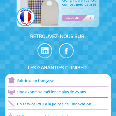
RETROUVEZ-NOUS SUR :
LES GARANTIES CLINIBED :
Fabrication française
Une expertise métier de plus de 25 ans
Un service R&D à la pointe de l’innovation