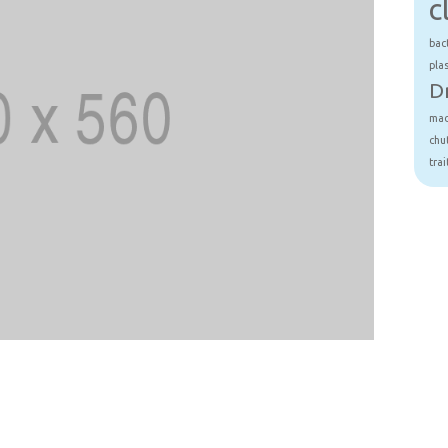
c
bac
pla
D
mad
chu
tra