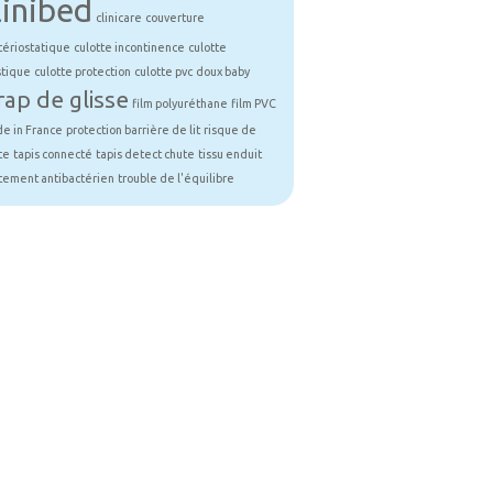
linibed
clinicare
couverture
tériostatique
culotte incontinence
culotte
stique
culotte protection
culotte pvc
doux baby
rap de glisse
film polyuréthane
film PVC
e in France
protection barrière de lit
risque de
te
tapis connecté
tapis detect chute
tissu enduit
itement antibactérien
trouble de l'équilibre