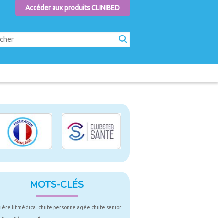
Accéder aux produits CLINIBED
MOTS-CLÉS
rière lit médical
chute personne agée
chute senior