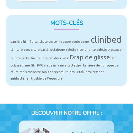
MOTS-CLÉS
clinibed
barrière lit médical
chute personne agée
chute senior
clinicare
couverture bactériostatique
culotte incontinence
culotte plastique
Drap de glisse
culotte protection
culotte pvc
doux baby
film
polyuréthane
film PVC
made in France
protection barrière de lit
risque de
chute
tapis connecté
tapis detect chute
tissu enduit
traitement
antibactérien
trouble de l'équilibre
DÉCOUVRIR NOTRE OFFRE :