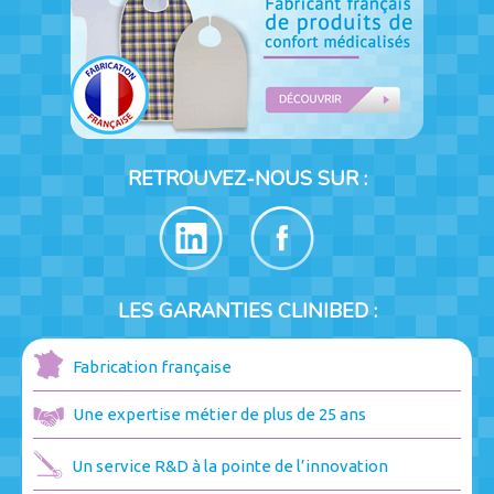
RETROUVEZ-NOUS SUR :
LES GARANTIES CLINIBED :
Fabrication française
Une expertise métier de plus de 25 ans
Un service R&D à la pointe de l’innovation