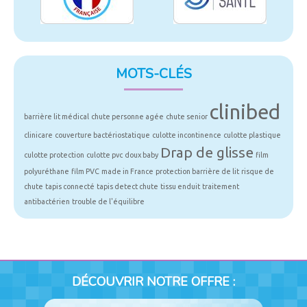
MOTS-CLÉS
clinibed
barrière lit médical
chute personne agée
chute senior
clinicare
couverture bactériostatique
culotte incontinence
culotte plastique
Drap de glisse
culotte protection
culotte pvc
doux baby
film
polyuréthane
film PVC
made in France
protection barrière de lit
risque de
chute
tapis connecté
tapis detect chute
tissu enduit
traitement
antibactérien
trouble de l'équilibre
DÉCOUVRIR NOTRE OFFRE :