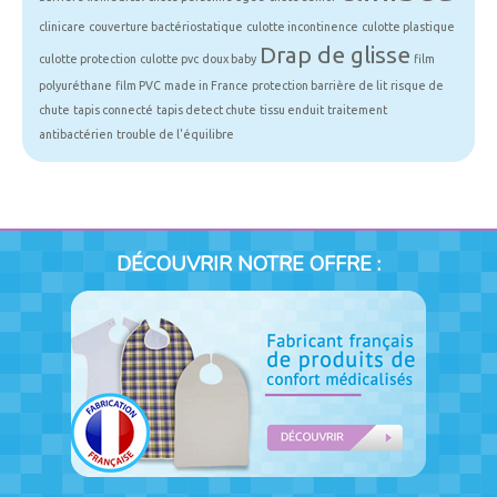
clinicare
couverture bactériostatique
culotte incontinence
culotte plastique
Drap de glisse
culotte protection
culotte pvc
doux baby
film
polyuréthane
film PVC
made in France
protection barrière de lit
risque de
chute
tapis connecté
tapis detect chute
tissu enduit
traitement
antibactérien
trouble de l'équilibre
DÉCOUVRIR NOTRE OFFRE :