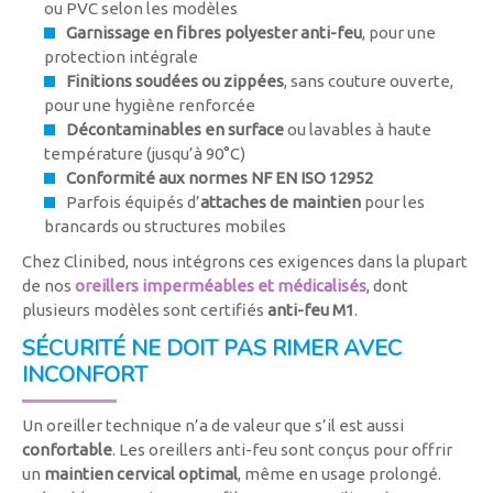
ou PVC selon les modèles
Garnissage en fibres polyester anti-feu
, pour une
protection intégrale
Finitions soudées ou zippées
, sans couture ouverte,
pour une hygiène renforcée
Décontaminables en surface
ou lavables à haute
température (jusqu’à 90°C)
Conformité aux normes NF EN ISO 12952
Parfois équipés d’
attaches de maintien
pour les
brancards ou structures mobiles
Chez Clinibed, nous intégrons ces exigences dans la plupart
de nos
oreillers imperméables et médicalisés
, dont
plusieurs modèles sont certifiés
anti-feu M1
.
SÉCURITÉ NE DOIT PAS RIMER AVEC
INCONFORT
Un oreiller technique n’a de valeur que s’il est aussi
confortable
. Les oreillers anti-feu sont conçus pour offrir
un
maintien cervical optimal
, même en usage prolongé.