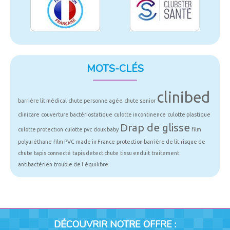
MOTS-CLÉS
clinibed
barrière lit médical
chute personne agée
chute senior
clinicare
couverture bactériostatique
culotte incontinence
culotte plastique
Drap de glisse
culotte protection
culotte pvc
doux baby
film
polyuréthane
film PVC
made in France
protection barrière de lit
risque de
chute
tapis connecté
tapis detect chute
tissu enduit
traitement
antibactérien
trouble de l'équilibre
DÉCOUVRIR NOTRE OFFRE :