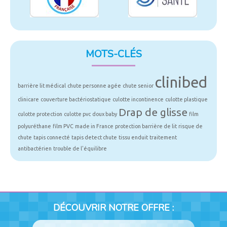
MOTS-CLÉS
clinibed
barrière lit médical
chute personne agée
chute senior
clinicare
couverture bactériostatique
culotte incontinence
culotte plastique
Drap de glisse
culotte protection
culotte pvc
doux baby
film
polyuréthane
film PVC
made in France
protection barrière de lit
risque de
chute
tapis connecté
tapis detect chute
tissu enduit
traitement
antibactérien
trouble de l'équilibre
DÉCOUVRIR NOTRE OFFRE :