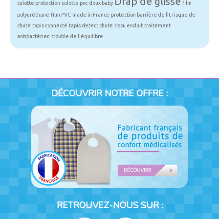
Drap de glisse
culotte protection
culotte pvc
doux baby
film
polyuréthane
film PVC
made in France
protection barrière de lit
risque de
chute
tapis connecté
tapis detect chute
tissu enduit
traitement
antibactérien
trouble de l'équilibre
DÉCOUVRIR NOTRE OFFRE :
RETROUVEZ-NOUS SUR :