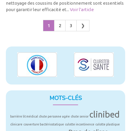
nettoyage des coussins de positionnement sont essentiels
pour garantir leur efficacité et...
Voir l'article
1
2
3
❯
MOTS-CLÉS
clinibed
barrière lit médical
chute personne agée
chute senior
clinicare
couverture bactériostatique
culotte incontinence
culotte plastique